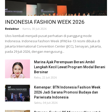
INDONESIA FASHION WEEK 2026
Redaktur
-
Kamis, 30 Juli 2026
Ulos kembali menjadi pusat perhatian di panggung mode
Indonesia. Indonesia Fashion Week (IFW) ke-13 resmi dibuka di
Jakarta International Convention Center (JICC), Senayan, Jakarta,
pada 29 Juli 2026, dengan mengusung...
Marina Ajak Perempuan Berani Ambil
Langkah Kecil Lewat Program Modal Berani
Bersinar
Rabu, 22 Juli 2026
Kemenpar: BTN Indonesia Fashion Week
2026 Jadi Sarana Promosi Budaya dan
Pariwisata Indonesia
Sabtu, 04 Juli 2026