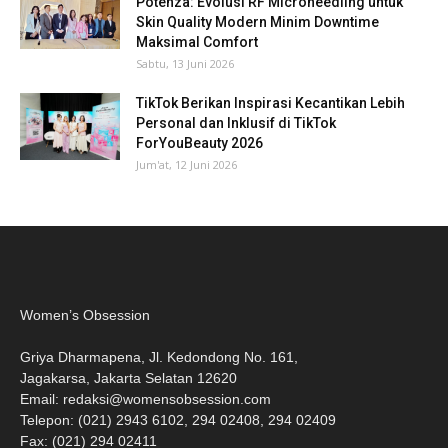
Potenza: Evolusi RF Microneedling untuk
Skin Quality Modern Minim Downtime
Maksimal Comfort
Sabtu, 13 Juni 2026
TikTok Berikan Inspirasi Kecantikan Lebih
Personal dan Inklusif di TikTok
ForYouBeauty 2026
Jum'at, 12 Juni 2026
Women’s Obsession
Griya Dharmapena, Jl. Kedondong No. 161,
Jagakarsa, Jakarta Selatan 12620
Email:
redaksi@womensobsession.com
Telepon: (021) 2943 6102, 294 02408, 294 02409
Fax: (021) 294 02411