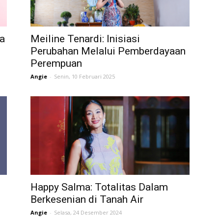
Career
a
Meiline Tenardi: Inisiasi
Perubahan Melalui Pemberdayaan
Perempuan
Style
Angie
-
Senin, 10 Februari 2025
Happy Salma: Totalitas Dalam
Berkesenian di Tanah Air
Angie
-
Selasa, 24 Desember 2024