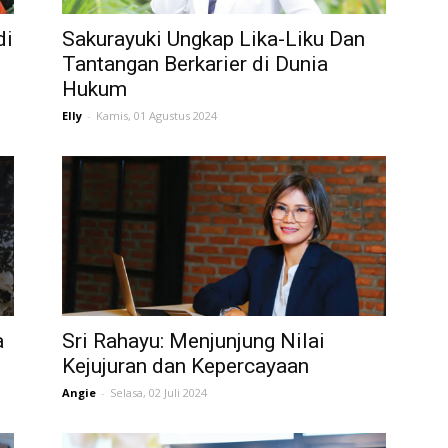
di
Sakurayuki Ungkap Lika-Liku Dan
Tantangan Berkarier di Dunia
Hukum
Elly
-
Kamis, 01 Agustus 2024
a
Sri Rahayu: Menjunjung Nilai
Kejujuran dan Kepercayaan
Angie
-
Selasa, 02 Juli 2024