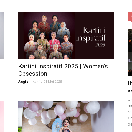
Obsession
|
Kartini Inspiratif 2025 | Women's
Obsession
Angie
-
Kamis, 01 Mei 2025
I
Re
Ul
Life
mo
re
Ce
de