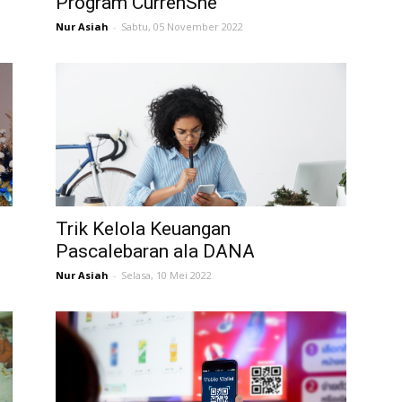
Program CurrenShe
Nur Asiah
-
Sabtu, 05 November 2022
Trik Kelola Keuangan
Pascalebaran ala DANA
Nur Asiah
-
Selasa, 10 Mei 2022