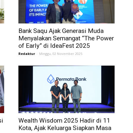
Career
Bank Saqu Ajak Generasi Muda
Menyalakan Semangat “The Power
of Early” di IdeaFest 2025
Style
Redaktur
-
Minggu, 02 November 2025
si
Wealth Wisdom 2025 Hadir di 11
Kota, Ajak Keluarga Siapkan Masa