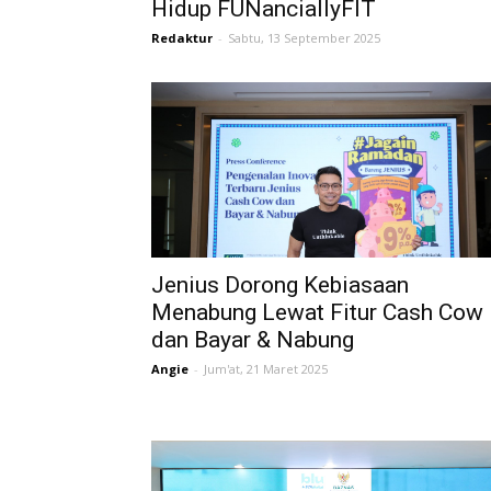
Hidup FUNanciallyFIT
Redaktur
-
Sabtu, 13 September 2025
Jenius Dorong Kebiasaan
Menabung Lewat Fitur Cash Cow
dan Bayar & Nabung
Angie
-
Jum'at, 21 Maret 2025