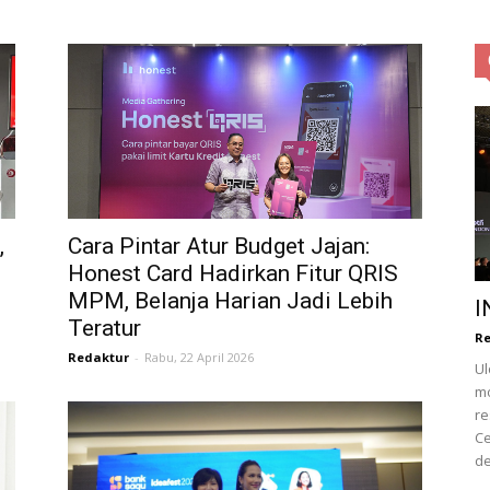
Obsession
|
,
Cara Pintar Atur Budget Jajan:
Honest Card Hadirkan Fitur QRIS
MPM, Belanja Harian Jadi Lebih
I
Teratur
Re
Redaktur
-
Rabu, 22 April 2026
Ul
Life
mo
re
Ce
de