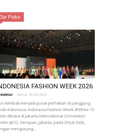
Our Picks
NDONESIA FASHION WEEK 2026
daktur
-
Kamis, 30 Juli 2026
os kembali menjadi pusat perhatian di panggung
de Indonesia. Indonesia Fashion Week (IFW) ke-13
smi dibuka di Jakarta International Convention
nter (JICC), Senayan, Jakarta, pada 29 Juli 2026,
ngan mengusung...