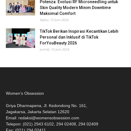
Potenza: Evolusi RF Microneedling untuk
Skin Quality Modern Minim Downtime
Maksimal Comfort
Sabtu, 13 Juni 2026
TikTok Berikan Inspirasi Kecantikan Lebih
Personal dan Inklusif di TikTok
ForYouBeauty 2026
Jum'at, 12 Juni 2026
Women’s Obsession
Griya Dharmapena, Jl. Kedondong No. 161,
Jagakarsa, Jakarta Selatan 12620
Email:
redaksi@womensobsession.com
Telepon: (021) 2943 6102, 294 02408, 294 02409
Fax: (021) 294 02411