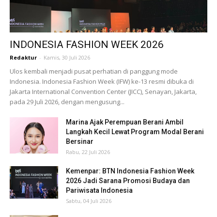
INDONESIA FASHION WEEK 2026
Redaktur
-
Kamis, 30 Juli 2026
Ulos kembali menjadi pusat perhatian di panggung mode
Indonesia. Indonesia Fashion Week (IFW) ke-13 resmi dibuka di
Jakarta International Convention Center (JICC), Senayan, Jakarta,
pada 29 Juli 2026, dengan mengusung...
Marina Ajak Perempuan Berani Ambil
Langkah Kecil Lewat Program Modal Berani
Bersinar
Rabu, 22 Juli 2026
Kemenpar: BTN Indonesia Fashion Week
2026 Jadi Sarana Promosi Budaya dan
Pariwisata Indonesia
Sabtu, 04 Juli 2026