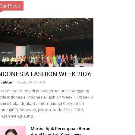
Our Picks
NDONESIA FASHION WEEK 2026
daktur
-
Kamis, 30 Juli 2026
os kembali menjadi pusat perhatian di panggung
de Indonesia. Indonesia Fashion Week (IFW) ke-13
smi dibuka di Jakarta International Convention
nter (JICC), Senayan, Jakarta, pada 29 Juli 2026,
ngan mengusung...
Marina Ajak Perempuan Berani
Ambil Langkah Kecil Lewat