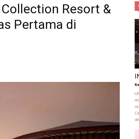
 Collection Resort &
las Pertama di
Obsession
|
I
Re
Ul
mo
Life
re
Ce
de