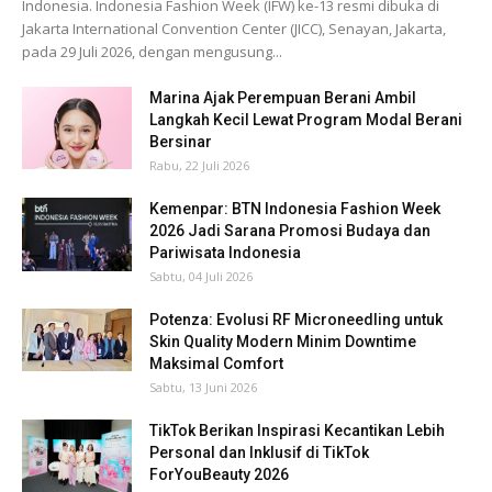
Indonesia. Indonesia Fashion Week (IFW) ke-13 resmi dibuka di
Jakarta International Convention Center (JICC), Senayan, Jakarta,
pada 29 Juli 2026, dengan mengusung...
Marina Ajak Perempuan Berani Ambil
Langkah Kecil Lewat Program Modal Berani
Bersinar
Rabu, 22 Juli 2026
Kemenpar: BTN Indonesia Fashion Week
2026 Jadi Sarana Promosi Budaya dan
Pariwisata Indonesia
Sabtu, 04 Juli 2026
Potenza: Evolusi RF Microneedling untuk
Skin Quality Modern Minim Downtime
Maksimal Comfort
Sabtu, 13 Juni 2026
TikTok Berikan Inspirasi Kecantikan Lebih
Personal dan Inklusif di TikTok
ForYouBeauty 2026