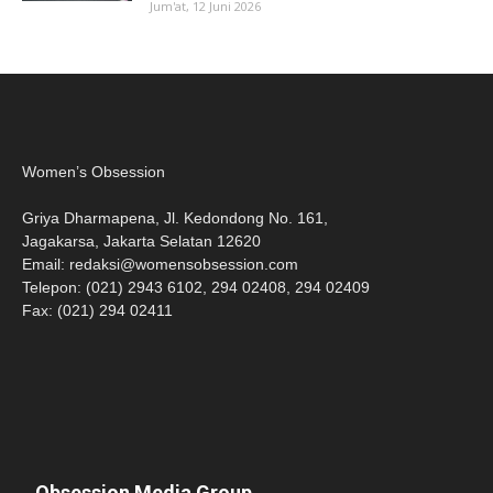
Jum'at, 12 Juni 2026
Women’s Obsession
Griya Dharmapena, Jl. Kedondong No. 161,
Jagakarsa, Jakarta Selatan 12620
Email:
redaksi@womensobsession.com
Telepon: (021) 2943 6102, 294 02408, 294 02409
Fax: (021) 294 02411
Obsession Media Group