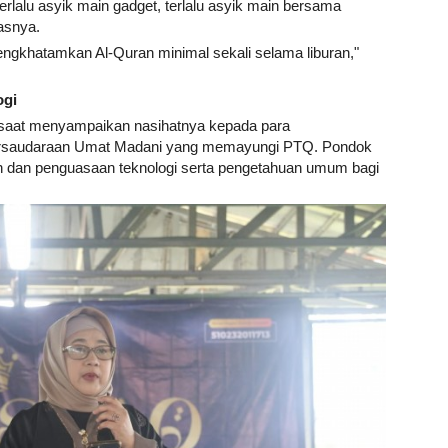
 terlalu asyik main gadget, terlalu asyik main bersama
gasnya.
engkhatamkan Al-Quran minimal sekali selama liburan,"
ogi
m saat menyampaikan nasihatnya kepada para
Persaudaraan Umat Madani yang memayungi PTQ. Pondok
 dan penguasaan teknologi serta pengetahuan umum bagi