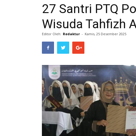
27 Santri PTQ P
Wisuda Tahfizh A
Editor Oleh:
Redaktur
-
Kamis, 25 Desember 2025