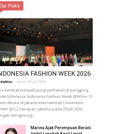
Our Picks
NDONESIA FASHION WEEK 2026
daktur
-
Kamis, 30 Juli 2026
os kembali menjadi pusat perhatian di panggung
de Indonesia. Indonesia Fashion Week (IFW) ke-13
smi dibuka di Jakarta International Convention
nter (JICC), Senayan, Jakarta, pada 29 Juli 2026,
ngan mengusung...
Marina Ajak Perempuan Berani
Ambil Langkah Kecil Lewat