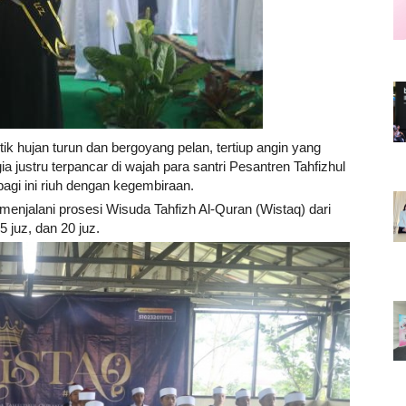
Career
Style
ik hujan turun dan bergoyang pelan, tertiup angin yang
ustru terpancar di wajah para santri Pesantren Tahfizhul
gi ini riuh dengan kegembiraan.
enjalani prosesi Wisuda Tahfizh Al-Quran (Wistaq) dari
15 juz, dan 20 juz.