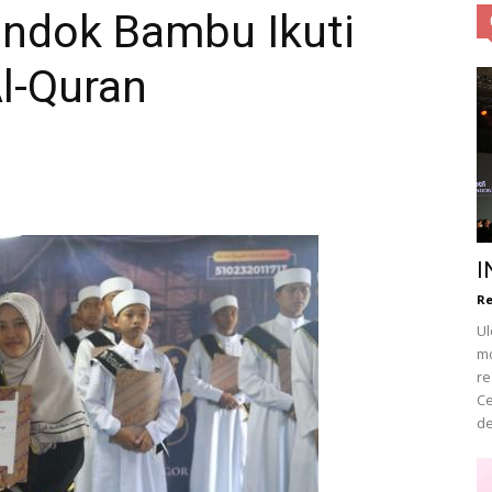
ondok Bambu Ikuti
l-Quran
Obsession
|
I
Re
Ul
mo
Life
re
Ce
de