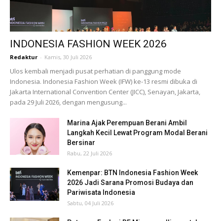
INDONESIA FASHION WEEK 2026
Redaktur
-
Kamis, 30 Juli 2026
Ulos kembali menjadi pusat perhatian di panggung mode
Indonesia. Indonesia Fashion Week (IFW) ke-13 resmi dibuka di
Jakarta International Convention Center (JICC), Senayan, Jakarta,
pada 29 Juli 2026, dengan mengusung...
Marina Ajak Perempuan Berani Ambil
Langkah Kecil Lewat Program Modal Berani
Bersinar
Rabu, 22 Juli 2026
Kemenpar: BTN Indonesia Fashion Week
2026 Jadi Sarana Promosi Budaya dan
Pariwisata Indonesia
Sabtu, 04 Juli 2026