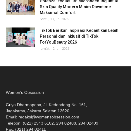
Potenza: Evolusi RF Microneedling untuk
Skin Quality Modern Minim Downtime
Maksimal Comfort
Sabtu, 13 Juni 2026
TikTok Berikan Inspirasi Kecantikan Lebih
Personal dan Inklusif di TikTok
ForYouBeauty 2026
Jum'at, 12 Juni 2026
Women’s Obsession
Griya Dharmapena, Jl. Kedondong No. 161,
Jagakarsa, Jakarta Selatan 12620
Email:
redaksi@womensobsession.com
Telepon: (021) 2943 6102, 294 02408, 294 02409
Fax: (021) 294 02411