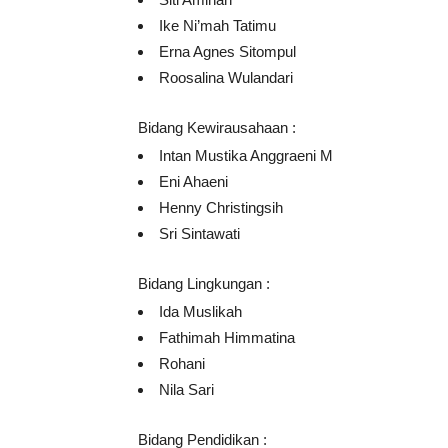
Ike Ni’mah Tatimu
Erna Agnes Sitompul
Roosalina Wulandari
Bidang Kewirausahaan :
Intan Mustika Anggraeni M
Eni Ahaeni
Henny Christingsih
Sri Sintawati
Bidang Lingkungan :
Ida Muslikah
Fathimah Himmatina
Rohani
Nila Sari
Bidang Pendidikan :