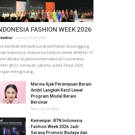
NDONESIA FASHION WEEK 2026
daktur
-
Kamis, 30 Juli 2026
os kembali menjadi pusat perhatian di panggung
de Indonesia. Indonesia Fashion Week (IFW) ke-13
smi dibuka di Jakarta International Convention
nter (JICC), Senayan, Jakarta, pada 29 Juli 2026,
ngan mengusung...
Marina Ajak Perempuan Berani
Ambil Langkah Kecil Lewat
Program Modal Berani
Bersinar
Rabu, 22 Juli 2026
Kemenpar: BTN Indonesia
Fashion Week 2026 Jadi
Sarana Promosi Budaya dan