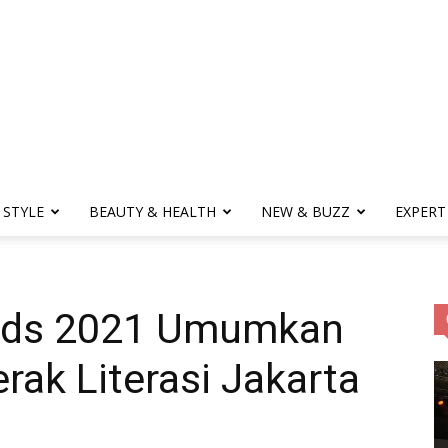
Obsession
 STYLE
BEAUTY & HEALTH
NEW & BUZZ
EXPERT
|
ards 2021 Umumkan
Life
ak Literasi Jakarta