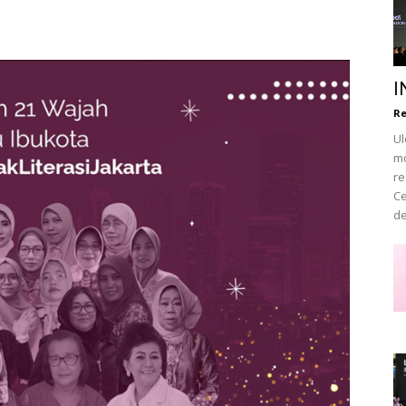
Career
I
Re
Ul
Style
mo
re
Ce
de