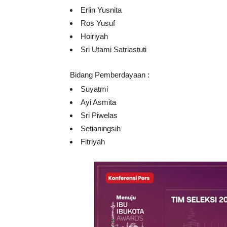
Erlin Yusnita
Ros Yusuf
Hoiriyah
Sri Utami Satriastuti
Bidang Pemberdayaan :
Suyatmi
Ayi Asmita
Sri Piwelas
Setianingsih
Fitriyah