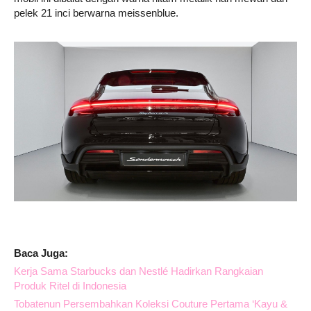
pelek 21 inci berwarna meissenblue.
Baca Juga:
Kerja Sama Starbucks dan Nestlé Hadirkan Rangkaian
Produk Ritel di Indonesia
Tobatenun Persembahkan Koleksi Couture Pertama ‘Kayu &