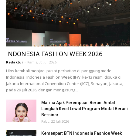
INDONESIA FASHION WEEK 2026
Redaktur
-
Kamis, 30 Juli 2026
Ulos kembali menjadi pusat perhatian di panggung mode
Indonesia. Indonesia Fashion Week (IFW) ke-13 resmi dibuka di
Jakarta International Convention Center (JICC), Senayan, Jakarta,
pada 29 Juli 2026, dengan mengusung...
Marina Ajak Perempuan Berani Ambil
Langkah Kecil Lewat Program Modal Berani
Bersinar
Rabu, 22 Juli 2026
Kemenpar: BTN Indonesia Fashion Week