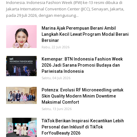
Indonesia. Indonesia Fashion Week (IFW) ke-13 resmi dibuka di
Jakarta International Convention Center (JICC), Senayan, Jakarta,
pada 29 Juli 2026, dengan mengusung...
Marina Ajak Perempuan Berani Ambil
Langkah Kecil Lewat Program Modal Berani
Bersinar
Rabu, 22 Juli 2026
Kemenpar: BTN Indonesia Fashion Week
2026 Jadi Sarana Promosi Budaya dan
Pariwisata Indonesia
Sabtu, 04 Juli 2026
Potenza: Evolusi RF Microneedling untuk
Skin Quality Modern Minim Downtime
Maksimal Comfort
Sabtu, 13 Juni 2026
TikTok Berikan Inspirasi Kecantikan Lebih
Personal dan Inklusif di TikTok
ForYouBeauty 2026