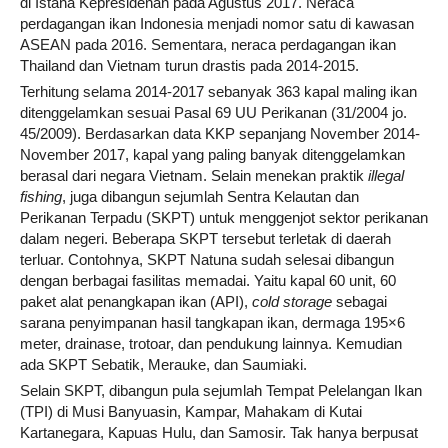
di Istana Kepresidenan pada Agustus 2017. Neraca
perdagangan ikan Indonesia menjadi nomor satu di kawasan
ASEAN pada 2016. Sementara, neraca perdagangan ikan
Thailand dan Vietnam turun drastis pada 2014-2015.
Terhitung selama 2014-2017 sebanyak 363 kapal maling ikan
ditenggelamkan sesuai Pasal 69 UU Perikanan (31/2004 jo.
45/2009). Berdasarkan data KKP sepanjang November 2014-
November 2017, kapal yang paling banyak ditenggelamkan
berasal dari negara Vietnam. Selain menekan praktik
illegal
fishing
, juga dibangun sejumlah Sentra Kelautan dan
Perikanan Terpadu (SKPT) untuk menggenjot sektor perikanan
dalam negeri. Beberapa SKPT tersebut terletak di daerah
terluar. Contohnya, SKPT Natuna sudah selesai dibangun
dengan berbagai fasilitas memadai. Yaitu kapal 60 unit, 60
paket alat penangkapan ikan (API),
cold storage
sebagai
sarana penyimpanan hasil tangkapan ikan, dermaga 195×6
meter, drainase, trotoar, dan pendukung lainnya. Kemudian
ada SKPT Sebatik, Merauke, dan Saumiaki.
Selain SKPT, dibangun pula sejumlah Tempat Pelelangan Ikan
(TPI) di Musi Banyuasin, Kampar, Mahakam di Kutai
Kartanegara, Kapuas Hulu, dan Samosir. Tak hanya berpusat