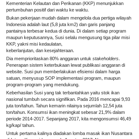
Kementerian Kelautan dan Perikanan (KKP) menunjukkan
pertumbuhan positif dari waktu ke waktu.
Bukan pekerjaan mudah dalam mengelola dua pertiga wilayah
Indonesia adalah laut (5,8 juta km2) dan garis panjang
pantainya terbesar kedua di dunia. Di dalam setiap program
maupun keputusannya, Susi selalu mengusung tiga pilar misi
KKP, yakni misi kedaulatan,
keberlanjutan, dan kesejahteraan.
Dia memprioritaskan 80% anggaran untuk
stakeholders
.
Penerapan sistem keterbukaan lewat publikasi anggaran di
website. Susi pun memberlakukan efisiensi dalam harga
satuan, menyusup SOP implementasi program, maupun
program-program yang mendukung.
Keberhasilan Susi yang tak terbantahkan yaitu stok ikan
nasional tumbuh secara signifikan. Pada 2016 mencapai 9,93
juta ton/tahun. Tahun kemarin nilainya sejumlah 12,54 juta
ton/tahun. Konsumsi ikan meningkat sebesar 21,9% dalam
periode 2014-2017. Sepanjang 2017, kita mengonsumsi 46,49
kg/kap/ tahun.
Untuk pertama kalinya diadakan lomba masak ikan Nusantara