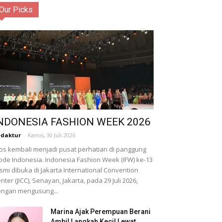
Our Picks
NDONESIA FASHION WEEK 2026
daktur
-
Kamis, 30 Juli 2026
os kembali menjadi pusat perhatian di panggung
de Indonesia. Indonesia Fashion Week (IFW) ke-13
smi dibuka di Jakarta International Convention
nter (JICC), Senayan, Jakarta, pada 29 Juli 2026,
ngan mengusung...
Marina Ajak Perempuan Berani
Ambil Langkah Kecil Lewat