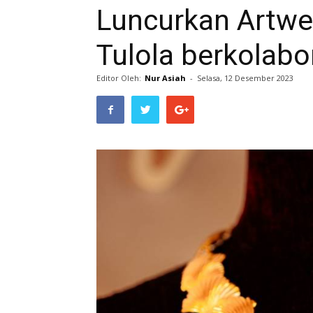
Luncurkan Artwea
Tulola berkolab
Editor Oleh:
Nur Asiah
-
Selasa, 12 Desember 2023