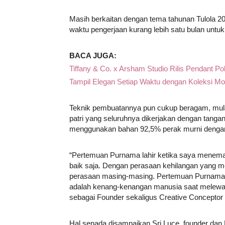
Masih berkaitan dengan tema tahunan Tulola 20
waktu pengerjaan kurang lebih satu bulan untuk
BACA JUGA:
Tiffany & Co. x Arsham Studio Rilis Pendant
Tampil Elegan Setiap Waktu dengan Koleksi Mo
Teknik pembuatannya pun cukup beragam, mulai d
patri yang seluruhnya dikerjakan dengan tangan
menggunakan bahan 92,5% perak murni dengan
“Pertemuan Purnama lahir ketika saya meneman
baik saja. Dengan perasaan kehilangan yang m
perasaan masing-masing. Pertemuan Purnama b
adalah kenang-kenangan manusia saat melewa
sebagai Founder sekaligus Creative Conceptor 
Hal senada disampaikan Sri Luce, founder dan 