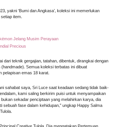
23, yakni ‘Bumi dan Angkasa’, koleksi ini memerlukan
 setiap item.
 Pokémon Jelang Musim Perayaan
ndial Precious
ari teknik gergajian, tatahan, dibentuk, dirangkai dengan
 (handmade). Semua koleksi terbatas ini dibuat
 pelapisan emas 18 karat.
i sahabat saya, Sri Luce saat keadaan sedang tidak baik-
endalam, kami saling berkirim puisi untuk menyampaikan
ukan sekadar penciptaan yang melahirkan karya, dia
ti sebuah fase dalam kehidupan,” ungkap Happy Salma
Tulola.
Principal Creative Tulola. Dia mengatakan Pertemuan