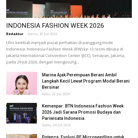
INDONESIA FASHION WEEK 2026
Redaktur
-
Kamis, 30 Juli 2026
Ulos kembali menjadi pusat perhatian di panggung mode
Indonesia. Indonesia Fashion Week (IFW) ke-13 resmi dibuka di
Jakarta International Convention Center (JICC), Senayan, Jakarta,
pada 29 Juli 2026, dengan mengusung...
Marina Ajak Perempuan Berani Ambil
Langkah Kecil Lewat Program Modal Berani
Bersinar
Rabu, 22 Juli 2026
Kemenpar: BTN Indonesia Fashion Week
2026 Jadi Sarana Promosi Budaya dan
Pariwisata Indonesia
Sabtu, 04 Juli 2026
Potenza: Evolusi RF Microneedling untuk