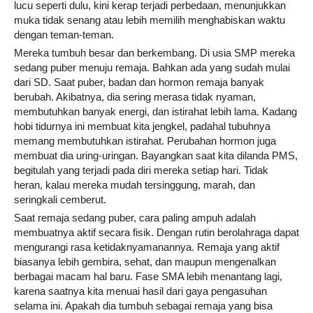
lucu seperti dulu, kini kerap terjadi perbedaan, menunjukkan
muka tidak senang atau lebih memilih menghabiskan waktu
dengan teman-teman.
Mereka tumbuh besar dan berkembang. Di usia SMP mereka
sedang puber menuju remaja. Bahkan ada yang sudah mulai
dari SD. Saat puber, badan dan hormon remaja banyak
berubah. Akibatnya, dia sering merasa tidak nyaman,
membutuhkan banyak energi, dan istirahat lebih lama. Kadang
hobi tidurnya ini membuat kita jengkel, padahal tubuhnya
memang membutuhkan istirahat. Perubahan hormon juga
membuat dia uring-uringan. Bayangkan saat kita dilanda PMS,
begitulah yang terjadi pada diri mereka setiap hari. Tidak
heran, kalau mereka mudah tersinggung, marah, dan
seringkali cemberut.
Saat remaja sedang puber, cara paling ampuh adalah
membuatnya aktif secara fisik. Dengan rutin berolahraga dapat
mengurangi rasa ketidaknyamanannya. Remaja yang aktif
biasanya lebih gembira, sehat, dan maupun mengenalkan
berbagai macam hal baru. Fase SMA lebih menantang lagi,
karena saatnya kita menuai hasil dari gaya pengasuhan
selama ini. Apakah dia tumbuh sebagai remaja yang bisa