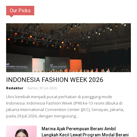
Our Picks
INDONESIA FASHION WEEK 2026
Redaktur
-
Kamis, 30 Juli 2026
Ulos kembali menjadi pusat perhatian di panggung mode
Indonesia. Indonesia Fashion Week (IFW) ke-13 resmi dibuka di
Jakarta International Convention Center (JICC), Senayan, Jakarta,
pada 29 Juli 2026, dengan mengusung...
Marina Ajak Perempuan Berani Ambil
Langkah Kecil Lewat Program Modal Berani