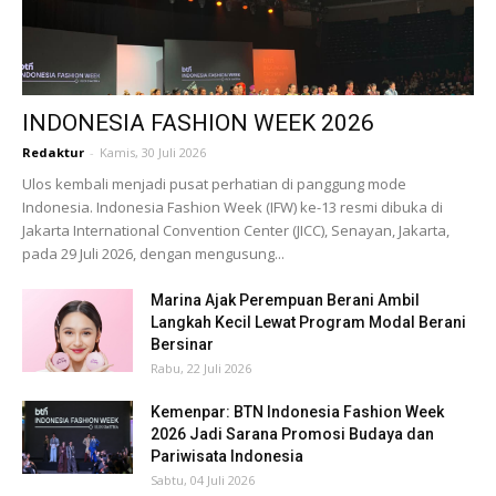
INDONESIA FASHION WEEK 2026
Redaktur
-
Kamis, 30 Juli 2026
Ulos kembali menjadi pusat perhatian di panggung mode
Indonesia. Indonesia Fashion Week (IFW) ke-13 resmi dibuka di
Jakarta International Convention Center (JICC), Senayan, Jakarta,
pada 29 Juli 2026, dengan mengusung...
Marina Ajak Perempuan Berani Ambil
Langkah Kecil Lewat Program Modal Berani
Bersinar
Rabu, 22 Juli 2026
Kemenpar: BTN Indonesia Fashion Week
2026 Jadi Sarana Promosi Budaya dan
Pariwisata Indonesia
Sabtu, 04 Juli 2026