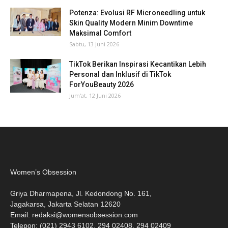
Potenza: Evolusi RF Microneedling untuk
Skin Quality Modern Minim Downtime
Maksimal Comfort
Sabtu, 13 Juni 2026
TikTok Berikan Inspirasi Kecantikan Lebih
Personal dan Inklusif di TikTok
ForYouBeauty 2026
Jum'at, 12 Juni 2026
Women’s Obsession
Griya Dharmapena, Jl. Kedondong No. 161,
Jagakarsa, Jakarta Selatan 12620
Email:
redaksi@womensobsession.com
Telepon: (021) 2943 6102, 294 02408, 294 02409