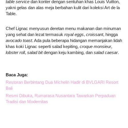
table service
dan konter dengan sentuhan khas Louis Vuitton,
yakni gelas dan alas meja berbahan kulit dari koleksi Art de la
Table.
Chef Lignac menyusun deretan menu makanan dan minuman
yang sehat dan lezat termasuk
royal eggs
,
croissant
, hingga
avocado toast
. Ada pula beberapa hidangan memanjakan lidah
khas koki Lignac seperti salad kepiting,
croque monsieur
,
lobster roll
,
salad bit
dengan keju kambing, dan
salad caesar
.
Baca Juga:
Restoran Berbintang Dua Michelin Hadir di BVLGARI Resort
Bali
Resmi Dibuka, Rumarasa Nusantara Tawarkan Perpaduan
Tradisi dan Modernitas