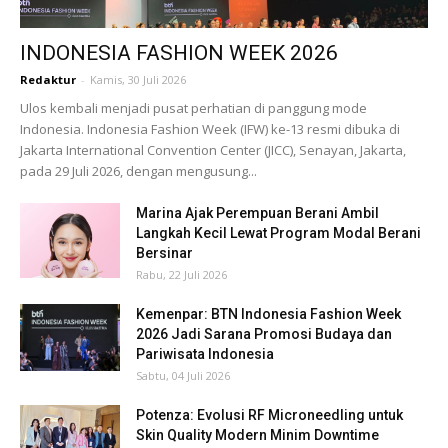
INDONESIA FASHION WEEK 2026
Redaktur
-
Kamis, 30 Juli 2026
Ulos kembali menjadi pusat perhatian di panggung mode
Indonesia. Indonesia Fashion Week (IFW) ke-13 resmi dibuka di
Jakarta International Convention Center (JICC), Senayan, Jakarta,
pada 29 Juli 2026, dengan mengusung...
Marina Ajak Perempuan Berani Ambil
Langkah Kecil Lewat Program Modal Berani
Bersinar
Rabu, 22 Juli 2026
Kemenpar: BTN Indonesia Fashion Week
2026 Jadi Sarana Promosi Budaya dan
Pariwisata Indonesia
Sabtu, 04 Juli 2026
Potenza: Evolusi RF Microneedling untuk
Skin Quality Modern Minim Downtime