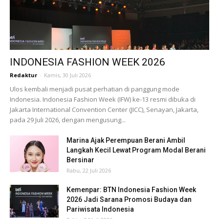
INDONESIA FASHION WEEK 2026
Redaktur
-
Kamis, 30 Juli 2026
Ulos kembali menjadi pusat perhatian di panggung mode
Indonesia. Indonesia Fashion Week (IFW) ke-13 resmi dibuka di
Jakarta International Convention Center (JICC), Senayan, Jakarta,
pada 29 Juli 2026, dengan mengusung...
Marina Ajak Perempuan Berani Ambil
Langkah Kecil Lewat Program Modal Berani
Bersinar
Rabu, 22 Juli 2026
Kemenpar: BTN Indonesia Fashion Week
2026 Jadi Sarana Promosi Budaya dan
Pariwisata Indonesia