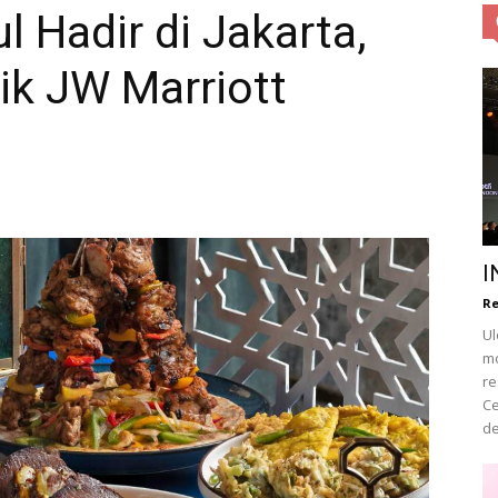
l Hadir di Jakarta,
tik JW Marriott
Obsession
|
I
Re
Ul
mo
Life
re
Ce
de