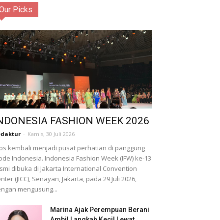
Our Picks
NDONESIA FASHION WEEK 2026
daktur
-
Kamis, 30 Juli 2026
os kembali menjadi pusat perhatian di panggung
de Indonesia. Indonesia Fashion Week (IFW) ke-13
smi dibuka di Jakarta International Convention
nter (JICC), Senayan, Jakarta, pada 29 Juli 2026,
ngan mengusung...
Marina Ajak Perempuan Berani
Ambil Langkah Kecil Lewat