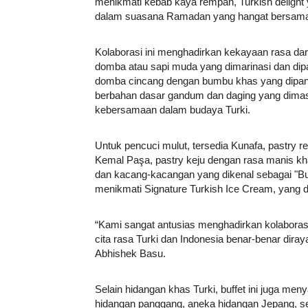
menikmati kebab kaya rempah, Turkish delight 
dalam suasana Ramadan yang hangat bersama
Kolaborasi ini menghadirkan kekayaan rasa dari
domba atau sapi muda yang dimarinasi dan di
domba cincang dengan bumbu khas yang dipang
berbahan dasar gandum dan daging yang dim
kebersamaan dalam budaya Turki.
Untuk pencuci mulut, tersedia Kunafa, pastry re
Kemal Paşa, pastry keju dengan rasa manis kha
dan kacang-kacangan yang dikenal sebagai "Bu
menikmati Signature Turkish Ice Cream, yang di
“Kami sangat antusias menghadirkan kolaborasi
cita rasa Turki dan Indonesia benar-benar diray
Abhishek Basu.
Selain hidangan khas Turki, buffet ini juga meny
hidangan panggang, aneka hidangan Jepang, sert