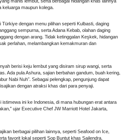
yang manis lembut, serta berbagai hidangan khas lainnya
 keluarga maupun kolega.
 Türkiye dengan menu pilihan seperti Kulbasti, daging
panggang sempurna, serta Adana Kebab, olahan daging
gang dengan arang. Tidak ketinggalan Keşkek, hidangan
asak perlahan, melambangkan kemakmuran dan
nyah berisi keju lembut yang disiram sirup wangi, serta
s. Ada pula Ashura, sajian berbahan gandum, buah kering,
bur Nabi Nuh". Sebagai pelengkap, pengunjung dapat
sajikan dengan atraksi khas dari para penyaji.
 istimewa ini ke Indonesia, di mana hubungan erat antara
akan,” ujar Executive Chef JW Marriott Hotel Jakarta,
ajikan berbagai pilihan lainnya, seperti Seafood on Ice,
a favorit lokal seperti Sop Buntut khas Sailendra.