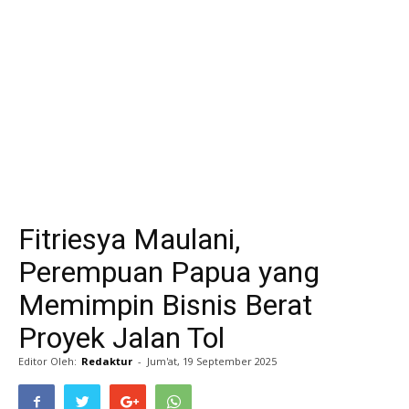
Life
Career
Style
Fitriesya Maulani,
Perempuan Papua yang
Memimpin Bisnis Berat
Proyek Jalan Tol
Editor Oleh:
Redaktur
-
Jum'at, 19 September 2025