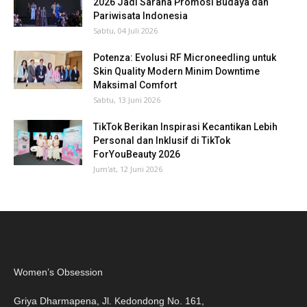
2026 Jadi Sarana Promosi Budaya dan
Pariwisata Indonesia
Sabtu, 04 Juli 2026
Potenza: Evolusi RF Microneedling untuk
Skin Quality Modern Minim Downtime
Maksimal Comfort
Sabtu, 13 Juni 2026
TikTok Berikan Inspirasi Kecantikan Lebih
Personal dan Inklusif di TikTok
ForYouBeauty 2026
Jum'at, 12 Juni 2026
Women’s Obsession
Griya Dharmapena, Jl. Kedondong No. 161,