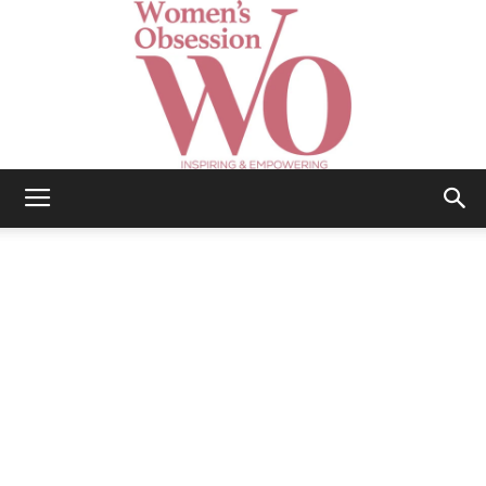
Women's
Obsession
|