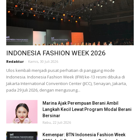
INDONESIA FASHION WEEK 2026
Redaktur
-
Kamis, 30 Juli 2026
Ulos kembali menjadi pusat perhatian di panggung mode
Indonesia. Indonesia Fashion Week (IFW) ke-13 resmi dibuka di
Jakarta International Convention Center (JICC), Senayan, Jakarta,
pada 29 Juli 2026, dengan mengusung...
Marina Ajak Perempuan Berani Ambil
Langkah Kecil Lewat Program Modal Berani
Bersinar
Rabu, 22 Juli 2026
Kemenpar: BTN Indonesia Fashion Week