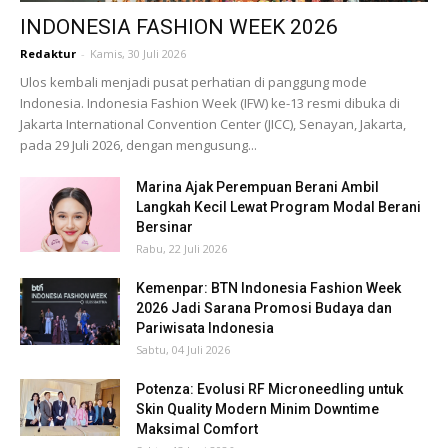
INDONESIA FASHION WEEK 2026
Redaktur
-
Kamis, 30 Juli 2026
Ulos kembali menjadi pusat perhatian di panggung mode
Indonesia. Indonesia Fashion Week (IFW) ke-13 resmi dibuka di
Jakarta International Convention Center (JICC), Senayan, Jakarta,
pada 29 Juli 2026, dengan mengusung...
Marina Ajak Perempuan Berani Ambil
Langkah Kecil Lewat Program Modal Berani
Bersinar
Rabu, 22 Juli 2026
Kemenpar: BTN Indonesia Fashion Week
2026 Jadi Sarana Promosi Budaya dan
Pariwisata Indonesia
Sabtu, 04 Juli 2026
Potenza: Evolusi RF Microneedling untuk
Skin Quality Modern Minim Downtime
Maksimal Comfort