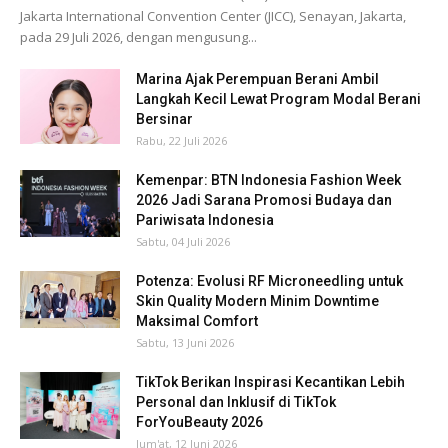
Jakarta International Convention Center (JICC), Senayan, Jakarta,
pada 29 Juli 2026, dengan mengusung...
Marina Ajak Perempuan Berani Ambil
Langkah Kecil Lewat Program Modal Berani
Bersinar
Rabu, 22 Juli 2026
Kemenpar: BTN Indonesia Fashion Week
2026 Jadi Sarana Promosi Budaya dan
Pariwisata Indonesia
Sabtu, 04 Juli 2026
Potenza: Evolusi RF Microneedling untuk
Skin Quality Modern Minim Downtime
Maksimal Comfort
Sabtu, 13 Juni 2026
TikTok Berikan Inspirasi Kecantikan Lebih
Personal dan Inklusif di TikTok
ForYouBeauty 2026
Jum'at, 12 Juni 2026