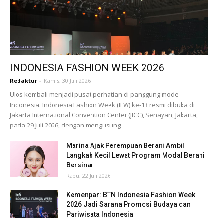
INDONESIA FASHION WEEK 2026
Redaktur
-
Kamis, 30 Juli 2026
Ulos kembali menjadi pusat perhatian di panggung mode
Indonesia. Indonesia Fashion Week (IFW) ke-13 resmi dibuka di
Jakarta International Convention Center (JICC), Senayan, Jakarta,
pada 29 Juli 2026, dengan mengusung...
Marina Ajak Perempuan Berani Ambil
Langkah Kecil Lewat Program Modal Berani
Bersinar
Rabu, 22 Juli 2026
Kemenpar: BTN Indonesia Fashion Week
2026 Jadi Sarana Promosi Budaya dan
Pariwisata Indonesia