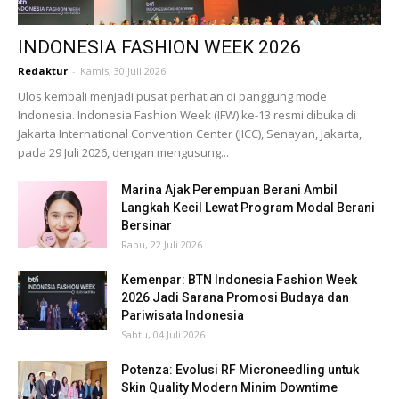
INDONESIA FASHION WEEK 2026
Redaktur
-
Kamis, 30 Juli 2026
Ulos kembali menjadi pusat perhatian di panggung mode
Indonesia. Indonesia Fashion Week (IFW) ke-13 resmi dibuka di
Jakarta International Convention Center (JICC), Senayan, Jakarta,
pada 29 Juli 2026, dengan mengusung...
Marina Ajak Perempuan Berani Ambil
Langkah Kecil Lewat Program Modal Berani
Bersinar
Rabu, 22 Juli 2026
Kemenpar: BTN Indonesia Fashion Week
2026 Jadi Sarana Promosi Budaya dan
Pariwisata Indonesia
Sabtu, 04 Juli 2026
Potenza: Evolusi RF Microneedling untuk
Skin Quality Modern Minim Downtime