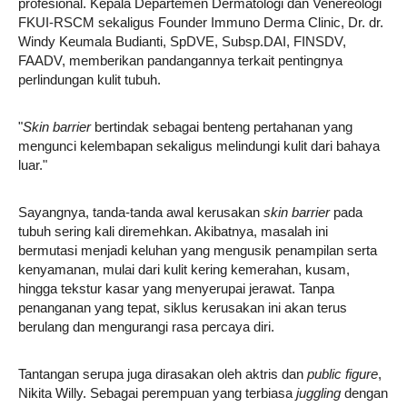
profesional. Kepala Departemen Dermatologi dan Venereologi
FKUI-RSCM sekaligus Founder Immuno Derma Clinic, Dr. dr.
Windy Keumala Budianti, SpDVE, Subsp.DAI, FINSDV,
FAADV, memberikan pandangannya terkait pentingnya
perlindungan kulit tubuh.
"
Skin barrier
bertindak sebagai benteng pertahanan yang
mengunci kelembapan sekaligus melindungi kulit dari bahaya
luar."
Sayangnya, tanda-tanda awal kerusakan
skin barrier
pada
tubuh sering kali diremehkan. Akibatnya, masalah ini
bermutasi menjadi keluhan yang mengusik penampilan serta
kenyamanan, mulai dari kulit kering kemerahan, kusam,
hingga tekstur kasar yang menyerupai jerawat. Tanpa
penanganan yang tepat, siklus kerusakan ini akan terus
berulang dan mengurangi rasa percaya diri.
Tantangan serupa juga dirasakan oleh aktris dan
public figure
,
Nikita Willy. Sebagai perempuan yang terbiasa
juggling
dengan