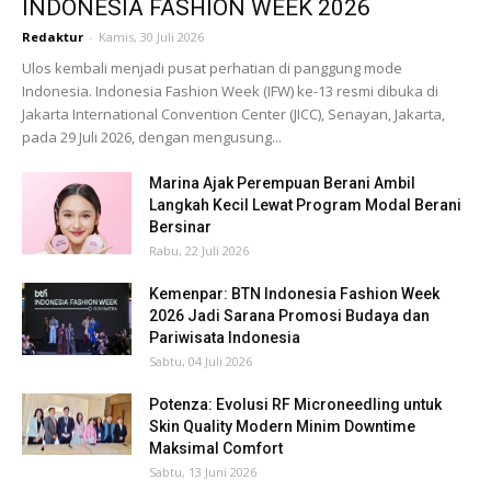
INDONESIA FASHION WEEK 2026
Redaktur
-
Kamis, 30 Juli 2026
Ulos kembali menjadi pusat perhatian di panggung mode
Indonesia. Indonesia Fashion Week (IFW) ke-13 resmi dibuka di
Jakarta International Convention Center (JICC), Senayan, Jakarta,
pada 29 Juli 2026, dengan mengusung...
Marina Ajak Perempuan Berani Ambil
Langkah Kecil Lewat Program Modal Berani
Bersinar
Rabu, 22 Juli 2026
Kemenpar: BTN Indonesia Fashion Week
2026 Jadi Sarana Promosi Budaya dan
Pariwisata Indonesia
Sabtu, 04 Juli 2026
Potenza: Evolusi RF Microneedling untuk
Skin Quality Modern Minim Downtime
Maksimal Comfort
Sabtu, 13 Juni 2026