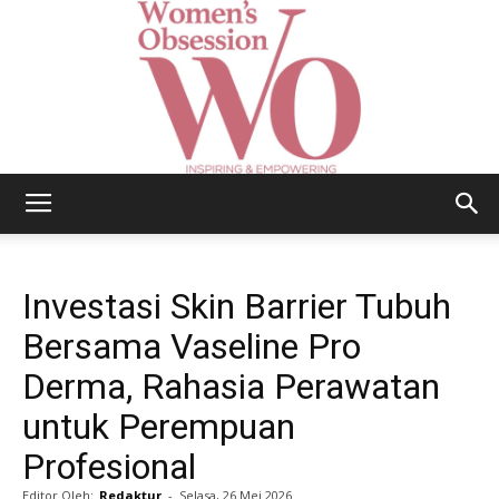
Women's
Investasi Skin Barrier Tubuh
Obsession
Bersama Vaseline Pro
Derma, Rahasia Perawatan
untuk Perempuan
|
Profesional
Editor Oleh:
Redaktur
-
Selasa, 26 Mei 2026