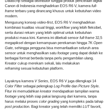
Datascrip sebagai distributor tunggal produk pencitraan digital
Canon di Indonesia menghadirkan EOS R6 V, kamera
full-
frame
terbaru yang dirancang khusus untuk kebutuhan video
modern.
Mengusung konsep
video-first
, EOS R6 V menghadirkan
kombinasi kualitas visual tinggi,
workflow
yang lebih fleksibel,
serta durasi rekam yang lebih optimal untuk kebutuhan
produksi masa kini. Kamera ini dibekali sensor
full-frame
32,5
megapiksel dengan kemampuan perekaman hingga 7K
Open
Gate
, sehingga pengguna bisa memanfaatkan seluruh area
sensor untuk menghasilkan satu
footage
yang dapat diolah ke
berbagai format berbeda tanpa perlu pengambilan ulang.
Kreator cukup merekam sekali, lalu melakukan
reframing
sesuai kebutuhan platform.
Layaknya kamera
V Series
, EOS R6 V juga dilengkapi 14
Color Filter
sebagai pelengkap
Log Profile
dan
Picture Style
.
Fitur ini memudahkan kreator mendapatkan tampilan warna
footage
yang lebih siap pakai langsung dari kamera, tanpa
harus melalui proses
color grading
yang kompleks pada tahap
post production
. Bagi kreator yang telah memiliki
LUT
favorit,