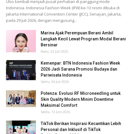
Ulos kembali menjadi pusat perhatian di panggung mode
Indonesia. Indonesia Fashion Week (IFW) ke-13 resmi dibuka di
Jakarta International Convention Center (JICC), Senayan, Jakarta,
pada 29 Juli 2026, dengan mengusung...
Marina Ajak Perempuan Berani Ambil
Langkah Kecil Lewat Program Modal Berani
Bersinar
Rabu, 22 Juli 2026
Kemenpar: BTN Indonesia Fashion Week
2026 Jadi Sarana Promosi Budaya dan
Pariwisata Indonesia
Sabtu, 04 Juli 2026
Potenza: Evolusi RF Microneedling untuk
Skin Quality Modern Minim Downtime
Maksimal Comfort
Sabtu, 13 Juni 2026
TikTok Berikan Inspirasi Kecantikan Lebih
Personal dan Inklusif di TikTok