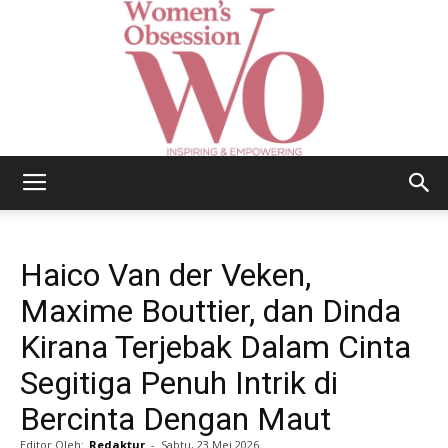
Women's
Haico Van der Veken,
Obsession
Maxime Bouttier, dan Dinda
Kirana Terjebak Dalam Cinta
Segitiga Penuh Intrik di
|
Bercinta Dengan Maut
Editor Oleh:
Redaktur
-
Sabtu, 23 Mei 2026