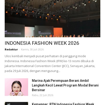
INDONESIA FASHION WEEK 2026
Redaktur
-
Kamis, 30 Juli 2026
Ulos kembali menjadi pusat perhatian di panggung mode
Indonesia. Indonesia Fashion Week (IFW) ke-13 resmi dibuka di
Jakarta International Convention Center (JICC), Senayan, Jakarta,
pada 29 Juli 2026, dengan mengusung...
Marina Ajak Perempuan Berani Ambil
Langkah Kecil Lewat Program Modal Berani
Bersinar
Rabu, 22 Juli 2026
Kemenpar: BTN Indonesia Fashion Week