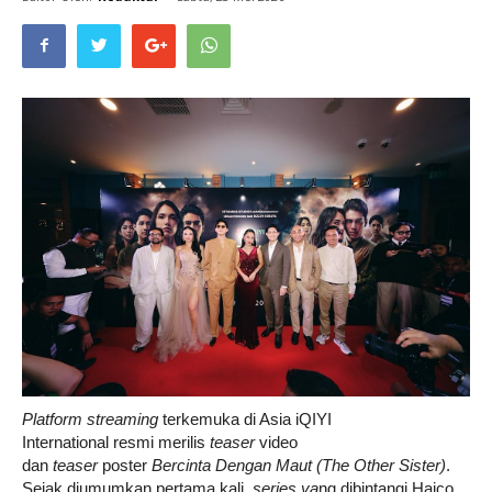
Life
Career
Style
P
latform streaming
terkemuka di Asia iQIYI
International resmi merilis
teaser
video
dan
teaser
poster
Bercinta Dengan Maut (The Other
Sister)
.
Sejak diumumkan pertama kali,
series
ya
ng dibintangi Haico