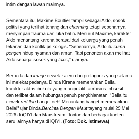
intim dengan lawan mainnya.
Sementara itu, Maxime Bouttier tampil sebagai Aldo, sosok
politisi yang terlihat tenang dan
charming
tetapi sebenarnya
menyimpan trauma dan luka batin. Menurut Maxime, karakter
Aldo menantang karena berasal dari keluarga yang penuh
tekanan dan konflik psikologis. “Sebenarnya, Aldo itu
cuma
pengen
hidup nyaman dan aman. Tapi penonton akan melihat
Aldo sebagai sosok yang
toxic
,” ujarnya.
Berbeda dari
image
cewek kalem dan protagonis yang selama
ini melekat padanya, Dinda Kirana memerankan Bella,
karakter aktris ibukota yang manipulatif, ambisius, obsesif,
dan terlibat dalam hubungan penuh pengkhianatan. “Bella itu
cewek
red flag
banget deh! Menantang banget memerankan
Bella!” ujar Dinda.
Bercinta Dengan Maut
tayang mulai 29 Mei
2026 di iQIYI dan Maxstream. Tonton dan berbagai konten
seru lainnya hanya di iQIYI.
(Foto: Dok. Istimewa)