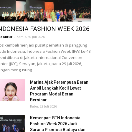
NDONESIA FASHION WEEK 2026
daktur
-
Kamis, 30 Juli 2026
os kembali menjadi pusat perhatian di panggung
de Indonesia. Indonesia Fashion Week (IFW) ke-13
smi dibuka di Jakarta International Convention
nter (JICC), Senayan, Jakarta, pada 29 Juli 2026,
ngan mengusung...
Marina Ajak Perempuan Berani
Ambil Langkah Kecil Lewat
Program Modal Berani
Bersinar
Rabu, 22 Juli 2026
Kemenpar: BTN Indonesia
Fashion Week 2026 Jadi
Sarana Promosi Budaya dan