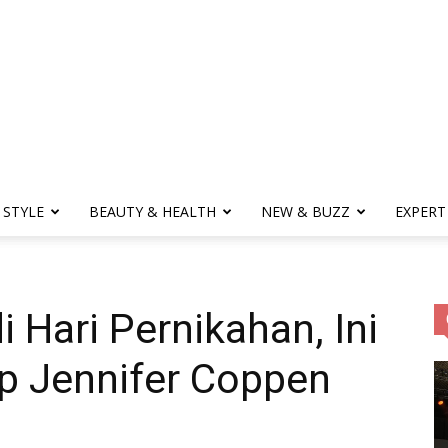
Obsession
 STYLE
BEAUTY & HEALTH
NEW & BUZZ
EXPERT
|
 Hari Pernikahan, Ini
Life
ep Jennifer Coppen