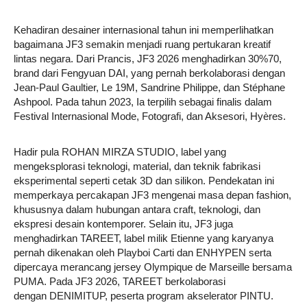
Kehadiran desainer internasional tahun ini memperlihatkan
bagaimana JF3 semakin menjadi ruang pertukaran kreatif
lintas negara. Dari Prancis, JF3 2026 menghadirkan 30%70,
brand dari Fengyuan DAI, yang pernah berkolaborasi dengan
Jean-Paul Gaultier, Le 19M, Sandrine Philippe, dan Stéphane
Ashpool. Pada tahun 2023, Ia terpilih sebagai finalis dalam
Festival Internasional Mode, Fotografi, dan Aksesori, Hyères.
Hadir pula ROHAN MIRZA STUDIO, label yang
mengeksplorasi teknologi, material, dan teknik fabrikasi
eksperimental seperti cetak 3D dan silikon. Pendekatan ini
memperkaya percakapan JF3 mengenai masa depan fashion,
khususnya dalam hubungan antara craft, teknologi, dan
ekspresi desain kontemporer. Selain itu, JF3 juga
menghadirkan TAREET, label milik Etienne yang karyanya
pernah dikenakan oleh Playboi Carti dan ENHYPEN serta
dipercaya merancang jersey Olympique de Marseille bersama
PUMA. Pada JF3 2026, TAREET berkolaborasi
dengan DENIMITUP, peserta program akselerator PINTU.