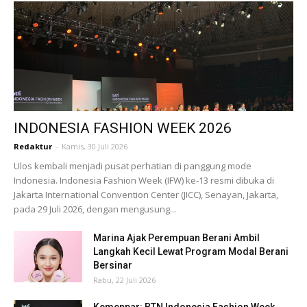
INDONESIA FASHION WEEK 2026
Redaktur
-
Kamis, 30 Juli 2026
Ulos kembali menjadi pusat perhatian di panggung mode
Indonesia. Indonesia Fashion Week (IFW) ke-13 resmi dibuka di
Jakarta International Convention Center (JICC), Senayan, Jakarta,
pada 29 Juli 2026, dengan mengusung...
Marina Ajak Perempuan Berani Ambil
Langkah Kecil Lewat Program Modal Berani
Bersinar
Rabu, 22 Juli 2026