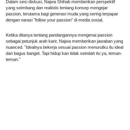
Dalam sesi diskusi, Najwa Shihab memberikan perspektif
yang seimbang dan realistis tentang konsep mengejar
passion, terutama bagi generasi muda yang sering terpapar
dengan narasi "follow your passion" di media sosial.
Ketika ditanya tentang pandangannya mengenai passion
sebagai petunjuk arah karir, Najwa memberikan jawaban yang
nuanced. "Idealnya bekerja sesuai passion menurutku itu ideal
dan bagus banget. Tapi hidup kan tidak seindah itu ya, teman-
teman."
Najwa kemudian memberikan reality check yang penting bagi
mahasiswa. "Hidup tidak seindah, apa yang pernah kali kita
lihat di cerita atau di reel 30 detik yang pernah kali membuat
kita merasa semuanya akan lancar dan sebagainya. Idealnya
ya, bekerja sesuai passion. Tetapi ada banyak hal yang bisa
mendorong kita meraih sesuatu," ungkapnya.
Tahun ini, roadshow hadir dengan format baru seperti Un-
Class Session, diskusi tanpa batas antara mahasiswa dan